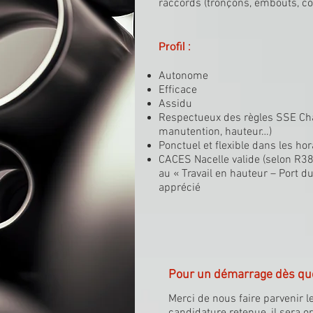
raccords (tronçons, embouts, co
Profil :
Autonome
Efficace
Assidu
Respectueux des règles SSE Chant
manutention, hauteur…)
Ponctuel et flexible dans les ho
CACES Nacelle valide (selon R38
au « Travail en hauteur – Port d
apprécié
Pour un démarrage dès que
Merci de nous faire parvenir 